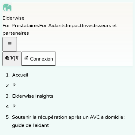
Skip to main content
Elderwise
Skip to navigation
For Prestataires
For Aidants
Impact
Investisseurs et
Skip to footer
partenaires
Ouvrir le menu de navigation
🇫🇷
Connexion
Accueil
Elderwise Insights
Soutenir la récupération après un AVC à domicile :
guide de l'aidant