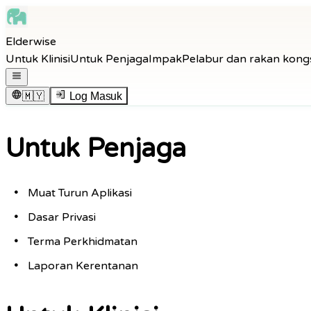
Skip to main content
Elderwise
Skip to navigation
Untuk Klinisi
Untuk Penjaga
Impak
Pelabur dan rakan kong
Skip to footer
Buka menu navigasi
🇲🇾
Log Masuk
Untuk Penjaga
Muat Turun Aplikasi
Dasar Privasi
Terma Perkhidmatan
Laporan Kerentanan