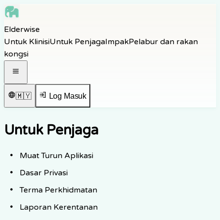
Skip to main content
Elderwise
Skip to navigation
Untuk Klinisi
Untuk Penjaga
Impak
Pelabur dan rakan
Skip to footer
kongsi
Buka menu navigasi
🇲🇾
Log Masuk
Untuk Penjaga
Muat Turun Aplikasi
Dasar Privasi
Terma Perkhidmatan
Laporan Kerentanan