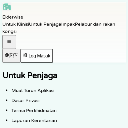
Skip to main content
Elderwise
Skip to navigation
Untuk Klinisi
Untuk Penjaga
Impak
Pelabur dan rakan
Skip to footer
kongsi
Buka menu navigasi
🇲🇾
Log Masuk
Untuk Penjaga
Muat Turun Aplikasi
Dasar Privasi
Terma Perkhidmatan
Laporan Kerentanan