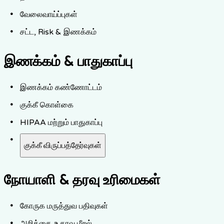
வேலைவாய்ப்புகள்
சட்ட, Risk & இணக்கம்
இணக்கம் & பாதுகாப்பு
இணக்கம் கண்ணோட்டம்
குக்கீ கொள்கை
HIPAA மற்றும் பாதுகாப்பு
குக்கீ விருப்பத்தேர்வுகள்
நோயாளி & தரவு உரிமைகள்
கோருக மருத்துவ பதிவுகள்
அறிக்கை a தரவு மீறல்