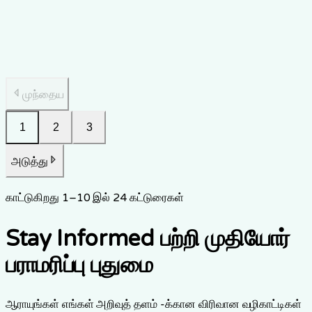
Practical guide to maintaining physical health as a family
caregiver, covering exercise, injury prevention, sleep,
nutrition, and health screening in Singapore.
22 டிச., 2025
7
நிமிட வாசிப்பு
முந்தைய
1
2
3
அடுத்து
காட்டுகிறது
1
–
10
இல்
24
கட்டுரைகள்
Stay Informed பற்றி முதியோர்
பராமரிப்பு புதுமை
ஆராயுங்கள் எங்கள் அறிவுத் தளம் -க்கான விரிவான வழிகாட்டிகள்