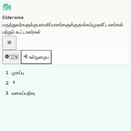
Skip to main content
Elderwise
Skip to navigation
மருத்துவர்களுக்கு
பராமரிப்பாளர்களுக்கு
தாக்கம்
முதலீட்டாளர்கள்
Skip to footer
மற்றும் கூட்டாளர்கள்
திற வழிசெலுத்தல் பட்டியல்
🇮🇳
உள்நுழைய
முகப்பு
வலைப்பதிவு