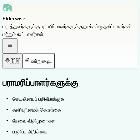
Skip to main content
Elderwise
Skip to navigation
மருத்துவர்களுக்கு
பராமரிப்பாளர்களுக்கு
தாக்கம்
முதலீட்டாளர்கள்
Skip to footer
மற்றும் கூட்டாளர்கள்
திற வழிசெலுத்தல் பட்டியல்
🇮🇳
உள்நுழைய
பராமரிப்பாளர்களுக்கு
செயலியைப் பதிவிறக்குக
தனியுரிமைக் கொள்கை
சேவை விதிமுறைகள்
பாதிப்பு அறிக்கை