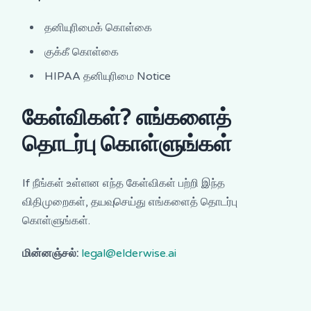
தனியுரிமைக் கொள்கை
குக்கீ கொள்கை
HIPAA தனியுரிமை Notice
கேள்விகள்? எங்களைத்
தொடர்பு கொள்ளுங்கள்
If நீங்கள் உள்ளன எந்த கேள்விகள் பற்றி இந்த
விதிமுறைகள், தயவுசெய்து எங்களைத் தொடர்பு
கொள்ளுங்கள்.
மின்னஞ்சல்:
legal@elderwise.ai