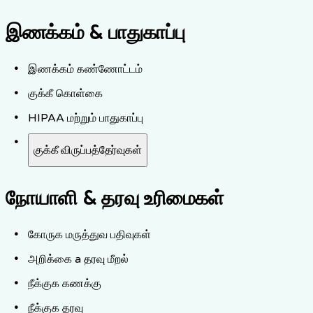
இணக்கம் & பாதுகாப்பு
இணக்கம் கண்ணோட்டம்
குக்கீ கொள்கை
HIPAA மற்றும் பாதுகாப்பு
குக்கீ விருப்பத்தேர்வுகள்
நோயாளி & தரவு உரிமைகள்
கோருக மருத்துவ பதிவுகள்
அறிக்கை a தரவு மீறல்
நீக்குக கணக்கு
நீக்குக தரவு