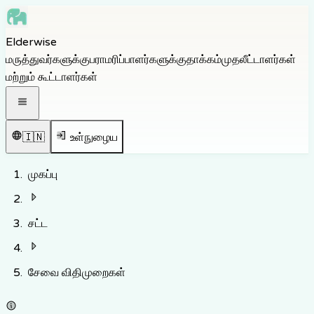
Skip to main content
Elderwise
Skip to navigation
மருத்துவர்களுக்கு
பராமரிப்பாளர்களுக்கு
தாக்கம்
முதலீட்டாளர்கள்
Skip to footer
மற்றும் கூட்டாளர்கள்
திற வழிசெலுத்தல் பட்டியல்
🇮🇳
உள்நுழைய
முகப்பு
சட்ட
சேவை விதிமுறைகள்