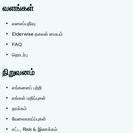
வளங்கள்
வலைப்பதிவு
Elderwise தகவல் மையம்
FAQ
தொடர்பு
நிறுவனம்
எங்களைப் பற்றி
எங்கள் மதிப்புகள்
தாக்கம்
வேலைவாய்ப்புகள்
சட்ட, Risk & இணக்கம்