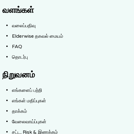
வளங்கள்
வலைப்பதிவு
Elderwise தகவல் மையம்
FAQ
தொடர்பு
நிறுவனம்
எங்களைப் பற்றி
எங்கள் மதிப்புகள்
தாக்கம்
வேலைவாய்ப்புகள்
சட்ட, Risk & இணக்கம்