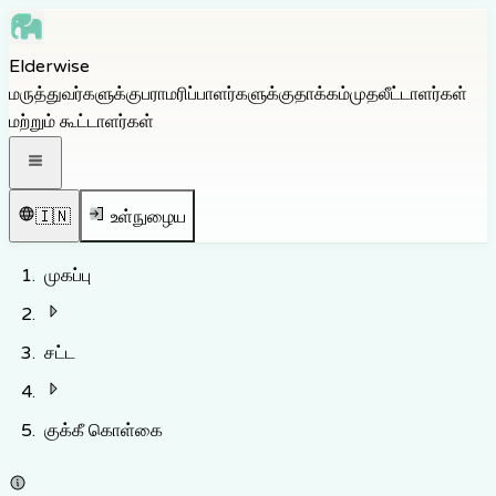
Skip to main content
Elderwise
Skip to navigation
மருத்துவர்களுக்கு
பராமரிப்பாளர்களுக்கு
தாக்கம்
முதலீட்டாளர்கள்
Skip to footer
மற்றும் கூட்டாளர்கள்
திற வழிசெலுத்தல் பட்டியல்
🇮🇳
உள்நுழைய
முகப்பு
சட்ட
குக்கீ கொள்கை