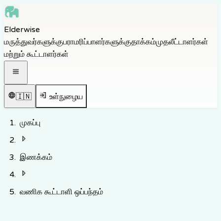
Skip to main content
Elderwise
Skip to navigation
மருத்துவர்களுக்கு
பராமரிப்பாளர்களுக்கு
தாக்கம்
முதலீட்டாளர்கள்
Skip to footer
மற்றும் கூட்டாளர்கள்
திற வழிசெலுத்தல் பட்டியல்
🇮🇳
உள்நுழைய
முகப்பு
இணக்கம்
வணிக கூட்டாளி ஒப்பந்தம்