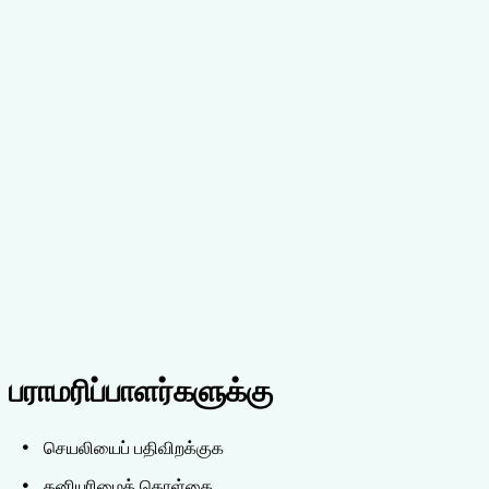
HIPAA வணிக கூட்டாளி ஒப்பந்தம்
Elderwise.ai can execute a Business Associate Agreement
(BAA) with Covered Entities that use our platform to
process Protected Health Information (PHI). To request a
BAA, please contact our compliance team.
மின்னஞ்சல் அனுப்பவும் compliance@elderwise.ai
பராமரிப்பாளர்களுக்கு
செயலியைப் பதிவிறக்குக
தனியுரிமைக் கொள்கை