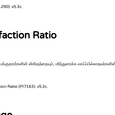
290). v5.3c.
faction Ratio
ங்குதாரர்களின் விகிதத்தையும், பரிந்துரைக்க வாய்ப்பில்லாதவர்களின்
ion Ratio (PI7163). v5.3c.