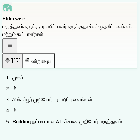
Skip to main content
Elderwise
Skip to navigation
மருத்துவர்களுக்கு
பராமரிப்பாளர்களுக்கு
தாக்கம்
முதலீட்டாளர்கள்
Skip to footer
மற்றும் கூட்டாளர்கள்
திற வழிசெலுத்தல் பட்டியல்
🇮🇳
உள்நுழைய
முகப்பு
சிங்கப்பூர் முதியோர் பராமரிப்பு வளங்கள்
Building நம்பகமான AI -க்கான முதியோர் மருத்துவம்