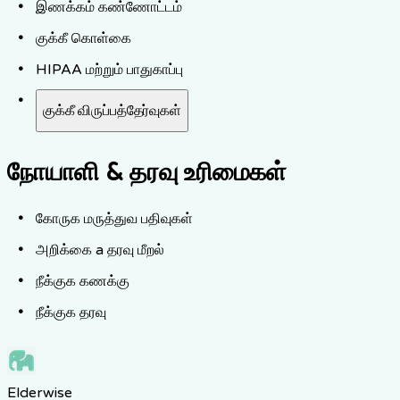
இணக்கம் கண்ணோட்டம்
குக்கீ கொள்கை
HIPAA மற்றும் பாதுகாப்பு
குக்கீ விருப்பத்தேர்வுகள்
நோயாளி & தரவு உரிமைகள்
கோருக மருத்துவ பதிவுகள்
அறிக்கை a தரவு மீறல்
நீக்குக கணக்கு
நீக்குக தரவு
Elderwise