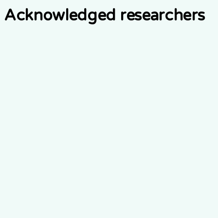
Acknowledged researchers
Security Researcher 1
Critical vulnerability in authentication
2024
Security Researcher 2
XSS vulnerability in user input
2024