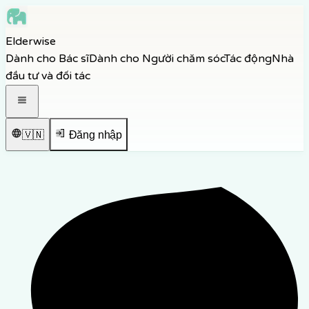
Skip to main content
Elderwise
Skip to navigation
Dành cho Bác sĩ
Dành cho Người chăm sóc
Tác động
Nhà
Skip to footer
đầu tư và đối tác
Mở menu điều hướng
🇻🇳
Đăng nhập