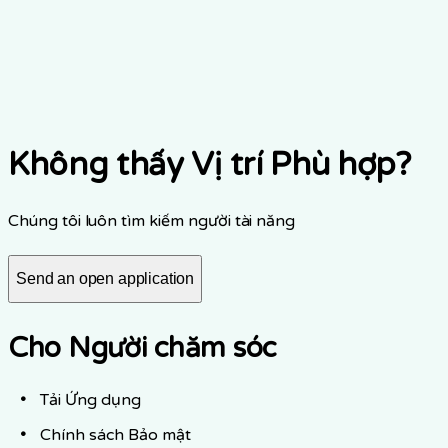
ealthcare
emote
art-time
Apply
Không thấy Vị trí Phù hợp?
Chúng tôi luôn tìm kiếm người tài năng
Send an open application
Cho Người chăm sóc
Tải Ứng dụng
Chính sách Bảo mật