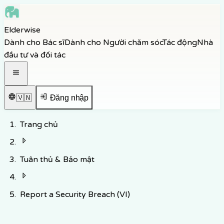
Skip to main content
Elderwise
Skip to navigation
Dành cho Bác sĩ
Dành cho Người chăm sóc
Tác động
Nhà
Skip to footer
đầu tư và đối tác
Mở menu điều hướng
🇻🇳
Đăng nhập
Trang chủ
Tuân thủ & Bảo mật
Report a Security Breach (VI)