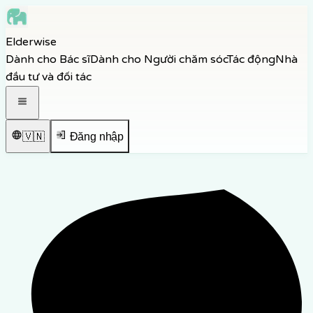
Skip to main content
Elderwise
Skip to navigation
Dành cho Bác sĩ
Dành cho Người chăm sóc
Tác động
Nhà
Skip to footer
đầu tư và đối tác
Mở menu điều hướng
🇻🇳
Đăng nhập