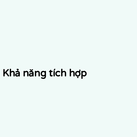
Liên hệ với chúng tôi
Khả năng tích hợp
Tính tương thích EHR
Trao đổi dữ liệu dựa trên FHIR cho phép dữ liệu đánh giá
lão khoa có cấu trúc chảy vào hệ thống EHR tương thích.