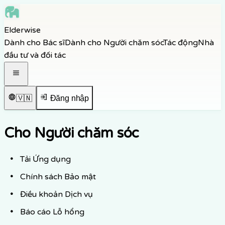
Skip to main content
Elderwise
Skip to navigation
Dành cho Bác sĩ
Dành cho Người chăm sóc
Tác động
Nhà
Skip to footer
đầu tư và đối tác
Mở menu điều hướng
🇻🇳
Đăng nhập
Cho Người chăm sóc
Tải Ứng dụng
Chính sách Bảo mật
Điều khoản Dịch vụ
Báo cáo Lỗ hổng