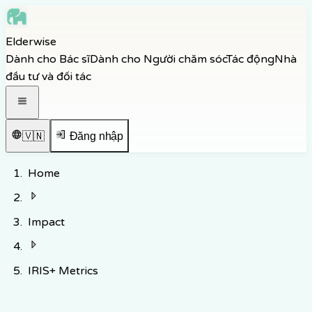
Skip to main content
Elderwise
Skip to navigation
Dành cho Bác sĩ
Dành cho Người chăm sóc
Tác động
Nhà
Skip to footer
đầu tư và đối tác
Mở menu điều hướng
🇻🇳
Đăng nhập
Home
Impact
IRIS+ Metrics