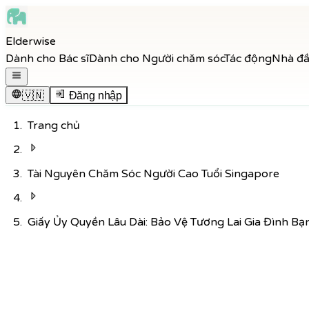
Skip to main content
Elderwise
Skip to navigation
Dành cho Bác sĩ
Dành cho Người chăm sóc
Tác động
Nhà đầu
Skip to footer
Mở menu điều hướng
🇻🇳
Đăng nhập
Trang chủ
Tài Nguyên Chăm Sóc Người Cao Tuổi Singapore
Giấy Ủy Quyền Lâu Dài: Bảo Vệ Tương Lai Gia Đình Bạ
Quay lại Knowledge Hub
Chăm Sóc
8
phút đọc