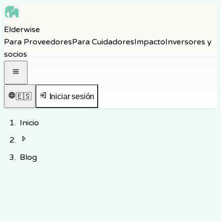
Skip to main content
Elderwise
Skip to navigation
Para Proveedores
Para Cuidadores
Impacto
Inversores y
Skip to footer
socios
Abrir menú de navegación
🇪🇸
Iniciar sesión
Inicio
Blog