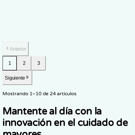
Practical guide to maintaining physical health as a family
caregiver, covering exercise, injury prevention, sleep,
nutrition, and health screening in Singapore.
22 dic 2025
7
min de lectura
Anterior
1
2
3
Siguiente
Mostrando
1
–
10
de
24
artículos
Mantente al día con la
innovación en el cuidado de
mayores