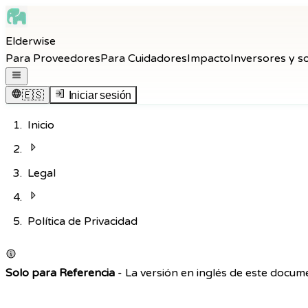
Skip to main content
Elderwise
Skip to navigation
Para Proveedores
Para Cuidadores
Impacto
Inversores y s
Skip to footer
Abrir menú de navegación
🇪🇸
Iniciar sesión
Inicio
Legal
Política de Privacidad
Solo para Referencia
-
La versión en inglés de este docume