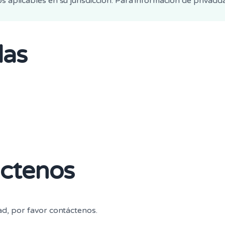
s aplicables en su jurisdicción. Para información de privacid
das
áctenos
dad, por favor contáctenos.