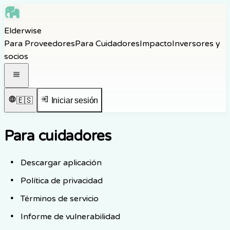
Skip to main content
Elderwise
Skip to navigation
Para Proveedores
Para Cuidadores
Impacto
Inversores y
Skip to footer
socios
Abrir menú de navegación
🇪🇸
Iniciar sesión
Para cuidadores
Descargar aplicación
Política de privacidad
Términos de servicio
Informe de vulnerabilidad