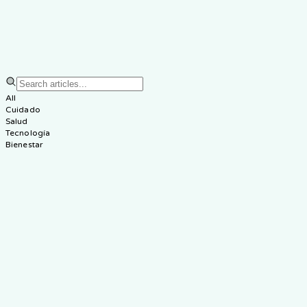
All
Cuidado
Salud
Tecnología
Bienestar
Cuidado
8
min
Panorama del Cuidado de
Ancianos en Singapur: Guía
Completa 2024