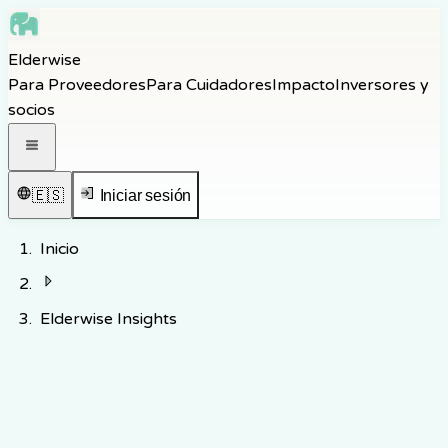
Skip to main content
Elderwise
Skip to navigation
Para Proveedores
Para Cuidadores
Impacto
Inversores y
Skip to footer
socios
Abrir menú de navegación
🇪🇸
Iniciar sesión
Inicio
Elderwise Insights