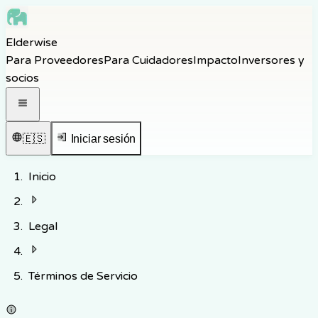
Skip to main content
Elderwise
Skip to navigation
Para Proveedores
Para Cuidadores
Impacto
Inversores y
Skip to footer
socios
Abrir menú de navegación
🇪🇸
Iniciar sesión
Inicio
Legal
Términos de Servicio