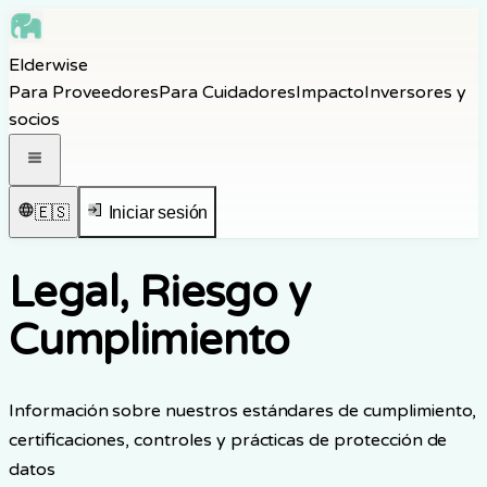
Skip to main content
Elderwise
Skip to navigation
Para Proveedores
Para Cuidadores
Impacto
Inversores y
Skip to footer
socios
Abrir menú de navegación
🇪🇸
Iniciar sesión
Legal, Riesgo y
Cumplimiento
Información sobre nuestros estándares de cumplimiento,
certificaciones, controles y prácticas de protección de
datos