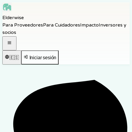
Skip to main content
Elderwise
Skip to navigation
Para Proveedores
Para Cuidadores
Impacto
Inversores y
Skip to footer
socios
Abrir menú de navegación
🇪🇸
Iniciar sesión