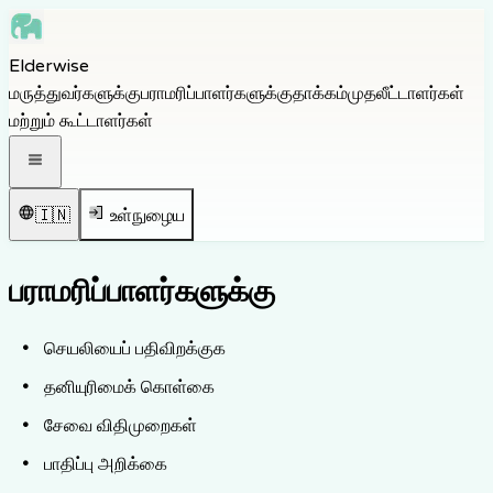
Skip to main content
Elderwise
Skip to navigation
மருத்துவர்களுக்கு
பராமரிப்பாளர்களுக்கு
தாக்கம்
முதலீட்டாளர்கள்
Skip to footer
மற்றும் கூட்டாளர்கள்
திற வழிசெலுத்தல் பட்டியல்
🇮🇳
உள்நுழைய
பராமரிப்பாளர்களுக்கு
செயலியைப் பதிவிறக்குக
தனியுரிமைக் கொள்கை
சேவை விதிமுறைகள்
பாதிப்பு அறிக்கை