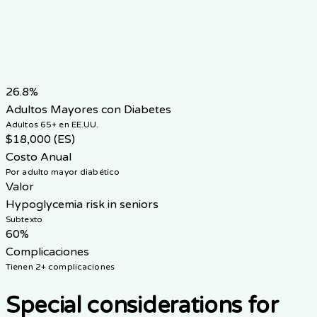
Puntos clave de manejo
Objetivo A1C (Saludable)
<7.5%
Objetivo A1C (Frágil)
7.5-8.5%
Objetivo PA
<140/90
Riesgo Clave
Hipoglucemia
26.8%
Adultos Mayores con Diabetes
Adultos 65+ en EE.UU.
$18,000 (ES)
Costo Anual
Por adulto mayor diabético
Valor
Hypoglycemia risk in seniors
Subtexto
60%
Complicaciones
Tienen 2+ complicaciones
Special considerations for