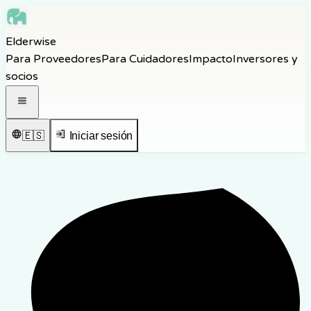
Skip to main content
Elderwise
Skip to navigation
Para Proveedores
Para Cuidadores
Impacto
Inversores y
Skip to footer
socios
Abrir menú de navegación
🇪🇸
Iniciar sesión