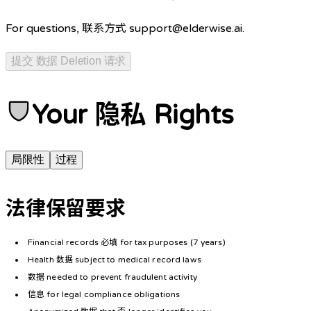
For questions, 联系方式
support@elderwise.ai
.
提交 数据 Deletion 请求
Your 隐私 Rights
局限性
过程
法律保留要求
Financial records 必填 for tax purposes (7 years)
Health 数据 subject to medical record laws
数据 needed to prevent fraudulent activity
信息 for legal compliance obligations