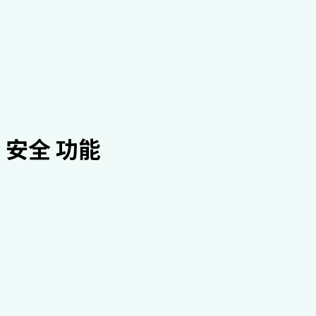
安全 功能
数据 Encryption
对所有静态和传输中的 PHI 进行 AES-256-GCM 加密（截至
2024 年 12 月）
访问控制