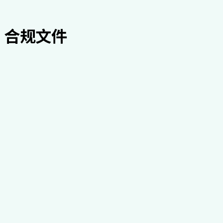
所有 PHI 的版本控制和完整性检查
合规文件
隐私 Notice
Notice of 隐私 Practices for Protected Health 信息
查看 Document
商业伙伴协议
为您的组织申请BAA
查看 Document