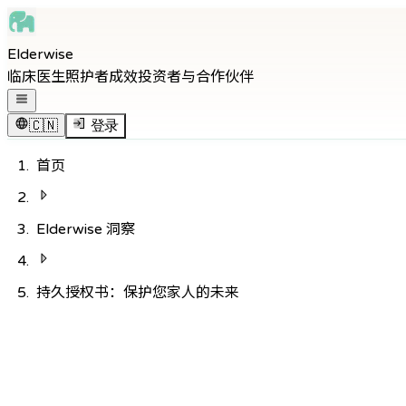
Skip to main content
Elderwise
Skip to navigation
临床医生
照护者
成效
投资者与合作伙伴
Skip to footer
打开导航菜单
🇨🇳
登录
首页
Elderwise 洞察
持久授权书：保护您家人的未来
返回知识中心
护理
8
分钟阅读