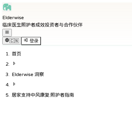
Skip to main content
Elderwise
Skip to navigation
临床医生
照护者
成效
投资者与合作伙伴
Skip to footer
打开导航菜单
🇨🇳
登录
首页
Elderwise 洞察
居家支持中风康复:照护者指南
返回知识中心
医疗
10
分钟阅读